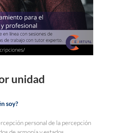
or unidad
én soy?
ercepción personal de la percepción
ados de armonía y estados