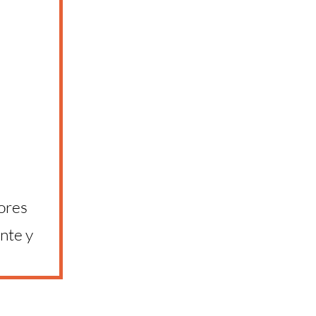
ores
nte y