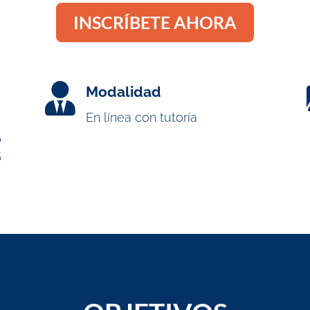
INSCRÍBETE AHORA

Modalidad
En línea con tutoría
0
5