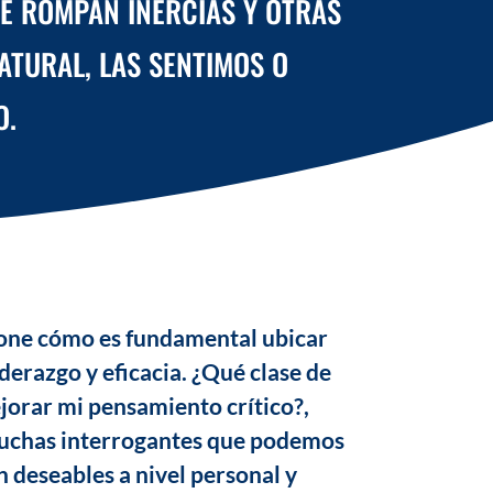
E ROMPAN INERCIAS Y OTRAS
ATURAL, LAS SENTIMOS O
O.
pone cómo es fundamental ubicar
derazgo y eficacia. ¿Qué clase de
orar mi pensamiento crítico?,
 muchas interrogantes que podemos
n deseables a nivel personal y