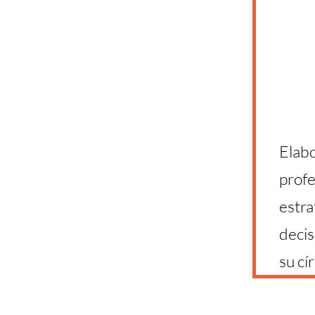
Elabo
profe
estra
decis
su cí