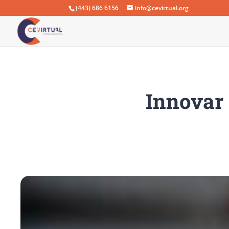
(443) 686 6156
info@cevirtual.org
Innovar 