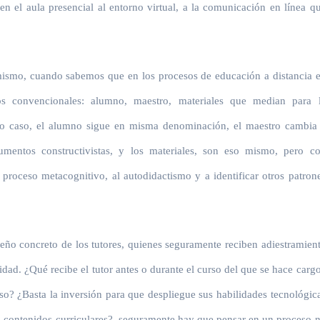
en el aula presencial al entorno virtual, a la comunicación en línea q
mismo, cuando sabemos que en los procesos de educación a distancia 
os convencionales: alumno, maestro, materiales que median para 
tro caso, el alumno sigue en misma denominación, el maestro cambia
rgumentos constructivistas, y los materiales, son eso mismo, pero c
proceso metacognitivo, al autodidactismo y a identificar otros patron
peño concreto de los tutores, quienes seguramente reciben adiestramien
idad. ¿Qué recibe el tutor antes o durante el curso del que se hace carg
toso? ¿Basta la inversión para que despliegue sus habilidades tecnológic
os contenidos curriculares?, seguramente hay que pensar en un proceso 