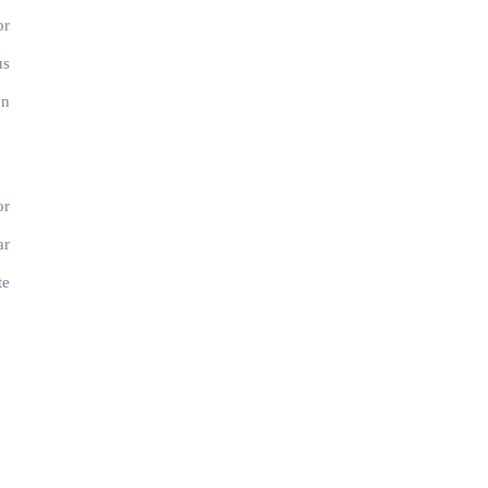
or
us
on
or
ar
te