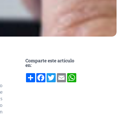
Comparte este artículo
en:
Compartir
Facebook
Twitter
Email
WhatsApp
co
de
s
lo
ón