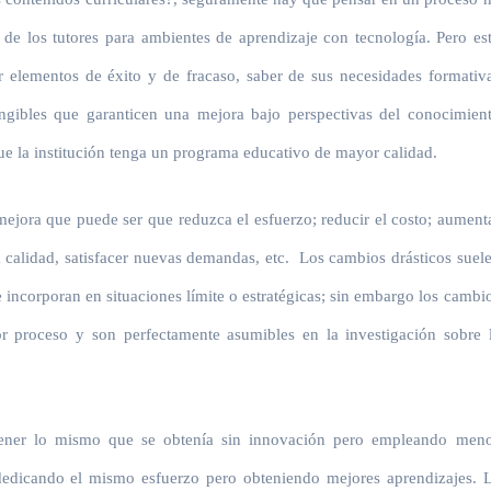
 de los tutores para ambientes de aprendizaje con tecnología. Pero es
car elementos de éxito y de fracaso, saber de sus necesidades formativ
tangibles que garanticen una mejora bajo perspectivas del conocimien
que la institución tenga un programa educativo de mayor calidad.
ejora que puede ser que reduzca el esfuerzo; reducir el costo; aument
a calidad, satisfacer nuevas demandas, etc. Los cambios drásticos suel
 incorporan en situaciones límite o estratégicas; sin embargo los cambi
or proceso y son perfectamente asumibles en la investigación sobre 
btener lo mismo que se obtenía sin innovación pero empleando men
 dedicando el mismo esfuerzo pero obteniendo mejores aprendizajes. 