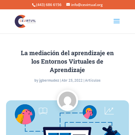
(443) 686 6156
info@cevirtual.org
La mediación del aprendizaje en
los Entornos Virtuales de
Aprendizaje
by
jgbermudez
|
Abr 25, 2022
|
Artículos